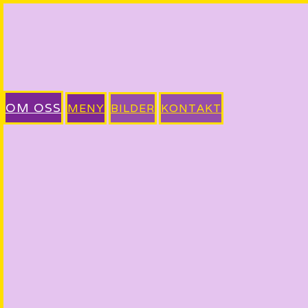
OM OSS
MENY
BILDER
KONTAKT
Velkommen til Thai Thai