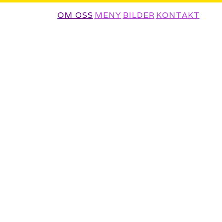
OM OSS
MENY
BILDER
KONTAKT
Velk
En spicy opplevelse – m
dessert i bufféen. Thaim
måte å tilberede og 
I Thaimat brukes det my
galanga, koriander, sit
gjerne med fiskesaus, b
brukes det friske grønns
er vi