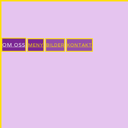
OM OSS
MENY
BILDER
KONTAKT
Velkommen til Thai Thai