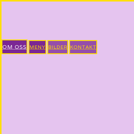
OM OSS
MENY
BILDER
KONTAKT
Velkommen til Thai Thai